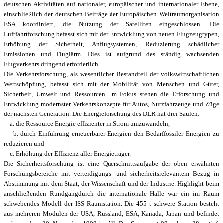
deutschen Aktivitäten auf nationaler, europäischer und internationaler Ebene,
einschließlich der deutschen Beiträge der Europäischen Weltraumorganisation
ESA koordiniert, die Nutzung der Satelliten eingeschlossen. Die
Luftfahrtforschung befasst sich mit der Entwicklung von neuen Flugzeugtypen,
Erhöhung der Sicherheit, Anflugsystemen, Reduzierung schädlicher
Emissionen und Fluglärm. Dies ist aufgrund des ständig wachsenden
Flugverkehrs dringend erforderlich.
Die Verkehrsforschung, als wesentlicher Bestandteil der volkswirtschaftlichen
Wertschöpfung, befasst sich mit der Mobilität von Menschen und Güter,
Sicherheit, Umwelt und Ressourcen. Im Fokus stehen die Erforschung und
Entwicklung modernster Verkehrskonzepte für Autos, Nutzfahrzeuge und Züge
der nächsten Generation. Die Energieforschung des DLR hat drei Säulen:
a. die Ressource Energie effizienter in Strom umzuwandeln,
b. durch Einführung erneuerbarer Energien den Bedarffossiler Energien zu
reduzieren und
c. Erhöhung der Effizienz aller Energieträger.
Die Sicherheitsforschung ist eine Querschnittsaufgabe der oben erwähnten
Forschungsbereiche mit verteidigungs- und sicherheitsrelevantem Bezug in
Abstimmung mit dem Staat, der Wissenschaft und der Industrie. Highlight beim
anschließenden Rundgangdurch die internationale Halle war ein im Raum
schwebendes Modell der ISS Raumstation. Die 455 t schwere Station besteht
aus mehreren Modulen der USA, Russland, ESA, Kanada, Japan und befindet