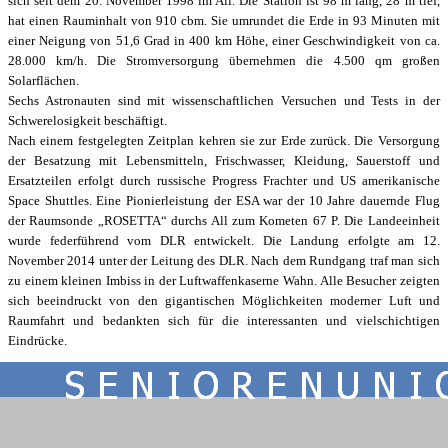
sich seit dem 20. November 1998 im All. Die Station ist 98 m lang, 28 m tief,
hat einen Rauminhalt von 910 cbm. Sie umrundet die Erde in 93 Minuten mit
einer Neigung von 51,6 Grad in 400 km Höhe, einer Geschwindigkeit von ca.
28.000 km/h. Die Stromversorgung übernehmen die 4.500 qm großen
Solarflächen.
Sechs Astronauten sind mit wissenschaftlichen Versuchen und Tests in der
Schwerelosigkeit beschäftigt.
Nach einem festgelegten Zeitplan kehren sie zur Erde zurück. Die Versorgung
der Besatzung mit Lebensmitteln, Frischwasser, Kleidung, Sauerstoff und
Ersatzteilen erfolgt durch russische Progress Frachter und US amerikanische
Space Shuttles. Eine Pionierleistung der ESA war der 10 Jahre dauernde Flug
der Raumsonde „ROSETTA“ durchs All zum Kometen 67 P. Die Landeeinheit
wurde federführend vom DLR entwickelt. Die Landung erfolgte am 12.
November 2014 unter der Leitung des DLR. Nach dem Rundgang traf man sich
zu einem kleinen Imbiss in der Luftwaffenkaserne Wahn. Alle Besucher zeigten
sich beeindruckt von den gigantischen Möglichkeiten moderner Luft und
Raumfahrt und bedankten sich für die interessanten und vielschichtigen
Eindrücke.
Zurück zum Seiteninhalt